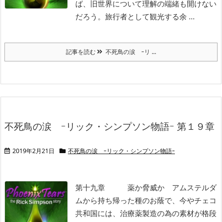
ば、旧世界について理解の端緒も開けない
だろう。旅行者として観光する余 ...
記事を読む
不死鳥の涙 ｰリ ...
不死鳥の涙 ｰリック・シンプソン物語ｰ 第１９章
2019年2月21日
不死鳥の涙 ｰリック・シンプソン物語ｰ
第十九章 薬か脅威か
アムステルダ
ムから持ち帰った種のお蔭で、今やチェコ
共和国には、治療薬製造の為の素材が格段