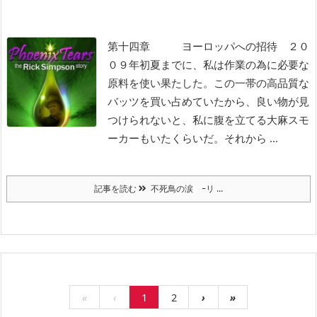
第十四章 ヨーロッパへの招待
２０
０９年初夏までに、私は作業の為に必要な
原料を使い果たした。この一帯の高品質な
バッツを買い占めていたから、良い物が見
つけられないと、私に腹を立てる大麻スモ
ーカーもいたくらいだ。それから ...
記事を読む
不死鳥の涙 ｰリ ...
«
‹
1
2
›
»