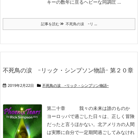
キーの数年に亘るヘビーな同調圧 ...
記事を読む
不死鳥の涙 ｰリ ...
不死鳥の涙 ｰリック・シンプソン物語ｰ 第２０章
2019年2月22日
不死鳥の涙 ｰリック・シンプソン物語ｰ
第二十章 我々の未来は誰のものか
ヨーロッパで過ごした日々は、正しく冒険
だったと言うほかない。北アメリカの人間
は実際に自分で一定期間過ごしてみなけれ