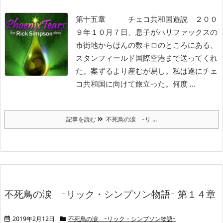
第十五章 チェコ共和国遊説
２００
９年１０月７日、息子がハリファックスの
市街地からほんの数キロのところにある、
スタンフィールド国際空港まで送ってくれ
た。案ずるより産むが易し。私は遂にチェ
コ共和国に向けて旅立った。何度 ...
記事を読む
不死鳥の涙 ｰリ ...
不死鳥の涙 ｰリック・シンプソン物語ｰ 第１４章
2019年2月12日
不死鳥の涙 ｰリック・シンプソン物語ｰ