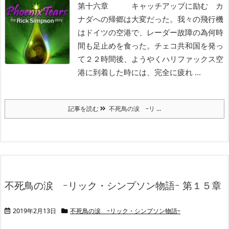
第十六章 キャッチアップに励む
カ
ナダへの帰郷は大変だった。我々の飛行機
はドイツの空港で、レーダー故障の為何時
間も足止めを食った。チェコ共和国を発っ
て２２時間後、ようやくハリファックス空
港に到着した時には、完全に疲れ ...
記事を読む
不死鳥の涙 ｰリ ...
不死鳥の涙 ｰリック・シンプソン物語ｰ 第１５章
2019年2月13日
不死鳥の涙 ｰリック・シンプソン物語ｰ