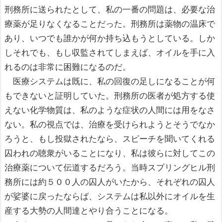
刑務所に送られたとして、私の一番の問題は、必要な治
療薬が足りなくなることだった。刑務所は薬物の温床で
あり、いつでも誰かが何か持ち込もうとしている。しか
しそれでも、もし収監されてしまえば、オイルを手に入
れるのは非常に困難になるのだ。
医療システムは既に、私の回復の足しになることが何
もできないと証明していた。刑務所の医者が処方する使
えない化学物質は、私のような症状の人間には用をなさ
ない。私の視点では、治療を受けられようとそうでなか
ろうと、もし投獄されたなら、スピーチを聞いてくれる
囚われの聴衆がいることになり、私は彼らに対してこの
治療薬について伝道するだろう。当時スプリングヒル刑
務所には約５００人の囚人がいたから、それぞれの囚人
が娑婆に戻ったならば、システムは私以外にオイルを生
産する大勢の人間達とやり合うことになる。