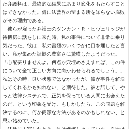
た弁護料は、最終的な結果にあまり変化をもたらすこと
はできなかった。偏に法曹界の留まる所を知らない腐敗
がその理由である。
彼らが雇った弁護士のダンカン・Ｒ・ビヴェリッジが
待機房に話をしに来た時、私の事件について非常に乗り
気だった。彼は、私の書類のいくつかに目を通したと言
い、私が集めた証拠の豊富さに驚嘆したようだった。
「心配要りませんよ。何点か穴埋めさえすれば、この件
について全て正しい方向に向かわせられるでしょう。」
私はその時、良い状態ではなかったが、彼が事件を解決
してくれるかも知れない、と期待した。彼と話して、や
っと法律システムで、正気を保っている人間に出会えた
のだ、という印象を受け、もしかしたら、この問題を解
決するのに、何か簡潔な方法があるのかもしれない、と
思い始めていた。
法廷に入室したとき、私は憔悴しきっていた。血圧は