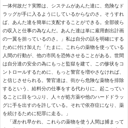
一体何故だ？実際は、システムがあんた達に、危険なド
ラッグが手に入るようにしているからなのさ。そうすれ
ば、あんた達を簡単に支配することができる。全部彼ら
の収入と仕事の為なんだ。あんた達は単に雇用創出計画
の一翼を担っているのさ。」私は自分の話を明確にする
ために付け加えた「たまに、これらの薬物を使っている
人間の行動が、他の市民を恐怖させることがある。世間
は自分達の安全の為にもっと監獄を建て、この惨状をコ
ントロールするために、もっと警官を増やさなければ、
と信じさせられる。警官達は、街から危険な薬物を排除
するという、給料分の仕事をする代わりに、起こってい
ることに目をつぶり、人々が処方薬や他のハードドラッ
グに手を出すのを許している。それで依存症になり、薬
を続けるために犯罪に走る。」
「遅かれ早かれ、これらの薬物を使う人間は捕まって