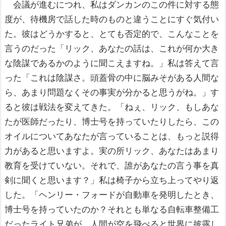
会議が進むにつれ、私はダンカンのこの件に対する態
度が、待機房で話した時のものと違うことにすぐ気付い
た。彼はどうかすると、とても否定的で、こんなことを
言うのだった「リック、あなたの話は、これが何か大き
な陰謀であるかのように聞こえますね。」私は答えて言
った「これは陰謀さ。頭蓋骨の中に脳みそがある人間な
ら、あまり問題なくその事実が分かると思うがね。」す
ると彼は戦法を変えてきた。「ねぇ、リック、もしあな
たが医師だったり、博士号を持っていたりしたら、この
オイルについてあなたが言っていることは、もっと説得
力があると思いますよ。実の所リック、あなたはあまり
教育を受けていない。それで、誰があなたの言う事を真
剣に聞くと思います？」私は椅子から立ち上ってやり返
した。「ヘンリー・フォードが自動車を発明したとき、
博士号を持っていたのか？それとも単なる自転車整備工
だったライト兄弟が、人間が空を飛べると世界に披露し