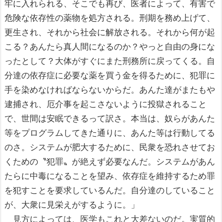
牢に入れられる、そこでも再び、医者によって、有害で
危険な依存性の薬物を処方される。刑期を務め上げて、
更生され、それから社会に解放される。それから何が起
こる？あんたら真人間になるのか？やっと自由の身にな
ったとして？大体がすぐにまた刑務所に戻ってくる。自
分達の依存症に必要な薬を買う金を得るために、犯罪に
手を染めなければならないからだ。あんた達がまたもや
逮捕され、厄介事を起こさないように投獄されること
で、世間は安眠できるって訳さ。本当は、奴らがあんた
等をプログラムしてきた通りに、あんた等は行動してる
のさ。システムが肥大するために、民衆を恐れさせてお
くための〝犯罪〟が絶えず必要なんだ。システムがあん
たらに中毒になることを望み、依存症を維持するため罪
を犯すことを要求しているんだ。自分達のしていること
が、大衆に見栄えがするように。」
見方によっては、医学もこれと大差ないのだ。実質的