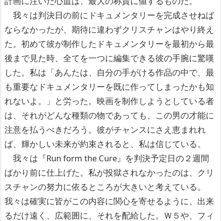
計画に注いだ心血は、最大の称賛に値するものだ。
我々は判決日の前にドキュメンタリーを完成させねば
ならなかったが、期待に違わずクリスチャンはやり終え
た。初めて彼が制作したドキュメンタリーを最初から最
後まで見た時、全てを一つに編集できる彼の手腕に驚嘆
した。私は「あんたは、自分の手がける作品の中で、最
も重要なドキュメンタリーを既に作ってしまったかも知
れないよ。」と労った。映画を制作しようとしている者
は、それがどんな種類の物であっても、この男の才能に
注意を払うべきだろう。彼がチャンスにさえ恵まれれ
ば、輝かしい未来が約束されると、私は信じている。
我々は『Run form the Cure』を判決予定日の２週間
ばかり前に仕上げた。私が投獄されなかったのは、クリ
スチャンの努力に依るところが大きいと考えている。
我々は確実に皆がこの内容に関心を寄せるように、出来
るだけ遠く、広範囲に、それを配給した。Ｗ５や、フィ