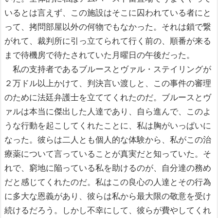
いるとは言えず、この施設はそこに囚われている者にと
って、拷問部屋以外の何物でもなかった。それは鎖で繋
がれて、裁判所に引っ立てられて行く前の、順番が来る
まで待機房で待たされていた月曜日の午後だった。
私の支持者であるブルースとヴァル・ステイリングが
２万ドル以上かけて、判決言い渡しと、この事件の審理
のために法廷弁護士を立ててくれたのだ。ブルースとヴ
ァルは本当に傑出した人達であり、自ら進んで、このよ
うな行動を起こしてくれたことに、私は胸がいっぱいに
なった。彼らは二人とも個人的な体験から、私がこの治
療薬について言っていることが真実だと知っていた。そ
れで、窮地に陥っている私を助けるのが、自分達の務め
だと感じてくれたのだ。私はこの良心の人達とその行為
に多大な恩義があり、彼らは私から最大限の敬意を受け
続けるだろう。しかし不幸にして、彼らが費やしてくれ