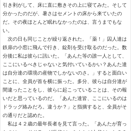
引き剥がして、床に直に敷きその上に寝てみた。そして
分かったのだが、暑さはセメントの床から来ていたの
だ。その夜ほとんど眠れなかったのは、言うまでもな
い。
次の日も同じことが繰り返された。「薬！」囚人達は
鉄扉の小窓に飛んで行き、錠剤を受け取るのだった。数
分後に私は彼らに訊いた。「あんた等の誰一人として、
ここにいるべきじゃないと気付いているかい？あんた達
は自分達の環境の産物でしかないのさ。」すると面白い
ことに、全員が首を横に振った。多分、彼らは自分達が
間違ったことをし、彼らに起こっていることは、その報
いだと思っているのだ。「あんた達皆、ここにいるのは
ドラッグ絡みだろ。違うか？」と指摘すると、全員がそ
の通りだと認めた。
私は４２歳の最年長者を見て言った。「あんたが育っ