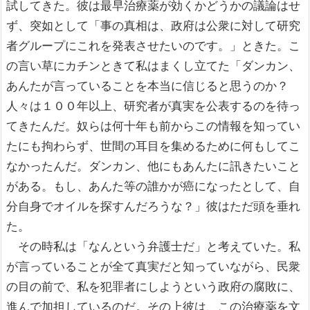
試してきた。彼は最早治療薬が効くかどうかの議論はせ
ず、突如として「事の真相は、政府は公衆に対して研究
者グループにこれを発表させたいのです。」ときた。こ
の言い草にカチンときて私はまくし立てた「ダンカン、
あんたが言っていることを本当に信じると思うのか？
人々は１００年以上、研究者が真実を公表するのを待っ
てきたんだ。奴らは何十年も前からこの情報を知ってい
たにも拘わらず、世間の耳目を集めるために何もしてこ
なかったんだ。ダンカン、他にもあんたに訊きたいこと
がある。もし、あんた等の誰かが癌になったとして、自
分自身でオイルを探すんだろうな？」彼はただ頭を垂れ
た。
その時私は「なんという弁護士だ」と考えていた。私
が言っていることが全て真実だと知っていながら、民衆
の目の前で、私を犯罪者にしようという政府の腐敗に、
進んで加担しているのだ。その上彼は、この治療薬を文