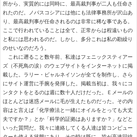
所から、実質的には同時に、最高裁判事が二人も任命さ
れたのだ。ノバスコシアには他にも法律事務所が沢山あ
り、最高裁判事が任命されるのは非常に稀な事である。
ここで行われていることは全て、正常からは程遠いもの
と私には思われるのだ。しかし、多分これは私の勘繰り
のせいなのだろう。
これに遡ること数年前、私達はフェニックスティアー
ズ（不死鳥の涙）のウェブサイトをインターネットに掲
載した。ラリー・ビャルネイソンが全てを制作し、さら
にサイト運営に手腕を発揮した。掲載当初は、我々にコ
ンタクトをとるのは週に数十人だけだった。Ｅメールの
ほとんどは迷惑メールに毛が生えたものだった。その内
容はと言えば「化学療法と一緒にオイルをとっても大丈
夫ですか？」とか「科学的証拠はありますか？」などと
いった質問だ。我々に連絡してくる人達は皆コンピュー
ターを使える状態にあり、その時は既に、皆が高速回線