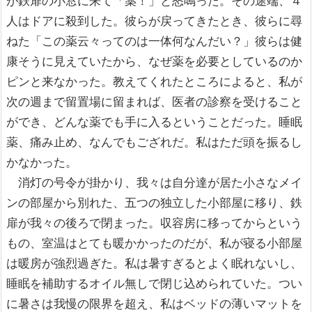
が鉄扉の小窓に来て「薬！」と怒鳴った。その途端、４
人はドアに殺到した。彼らが戻ってきたとき、彼らに尋
ねた「この薬云々ってのは一体何なんだい？」彼らは健
康そうに見えていたから、なぜ薬を必要としているのか
ピンと来なかった。教えてくれたところによると、私が
次の週まで留置場に留まれば、医者の診察を受けること
ができ、どんな薬でも手に入るということだった。睡眠
薬、痛み止め、なんでもござれだ。私はただ頭を振るし
かなかった。
消灯の号令が掛かり、我々は自分達が居た小さなメイ
ンの部屋から別れた、五つの独立した小部屋に移り、鉄
扉が我々の後ろで閉まった。収容房に移ってからという
もの、室温はとても暖かかったのだが、私が寝る小部屋
は暖房が強烈過ぎた。私は暑すぎるとよく眠れないし、
睡眠を補助するオイル無しで閉じ込められていた。つい
に暑さは我慢の限界を超え、私はベッドの薄いマットを