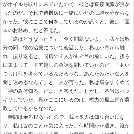
がオイルを取りに来ていたので、彼とは直接面識が無か
ったのだ。それで待機房に一緒にいたのに誰か分からな
かった。彼にここで何をしているのか訊くと、彼は「週
末のお務め」だと答えた。
「癌はどうなった？」「全く問題ないよ。」我々は数
分の間、彼の治療について会話した。私は小窓から離
れ、振り返ると、同房の４人がすぐ目の前にいた。後ろ
に集まって、ドア越しの会話を聞いていたのだ。「あい
つらは何を考えているんだろうな。あんたみたいな人を
閉じ込めるなんて」と一人が言った。私は肩をすくめて
「神のみぞ知る」だよ、と答えた。しかし、本当はハッ
キリしていた。私がここにいるのは、権力の最上部が腐
敗しているからなのだ。
時間は余る程あったので、我々５人は知り合いにな
り、私は皆のことが気に入った。何時間かが過ぎ、誰か