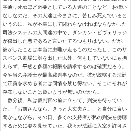
字通り死ぬほど必要としている人達のことなど、お構い
なしなのだ。その人達は今まさに、苦しみ死んでいると
いうのに。私が不幸にして関わらなければならなかった
司法システムの人間達の中で、ダンカン・ビヴェリッジ
が傑出した悪であると言いたてるつもりはない。だが、
彼がしたことは本当に虫唾が走るものだったし、このサ
スペンス劇場に顔を出した以外、何もしていないにも拘
わらず、平然と多額の報酬を請求するのは確実だろう。
今や当の弁護士が最高裁判事なのだ。彼が統轄する法廷
で正義を求める者には同情を禁じ得ない。そこにそれが
存在しないことは疑いようが無いのだから。
数分後、私は裁判官の前に立って、判決を待ってい
た。「お前さんなら、きっと大丈夫さ。」と自分に言い
聞かせながら。その日、多くの支持者が私の判決を傍聴
するために姿を見せていた。我々が法廷に入室を許可さ