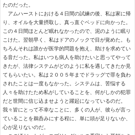
たのだった。
アムハーストにおける４日間の試練の後、私は家に帰
り、オイルを大量摂取し、真っ直ぐベッドに向かった。
この４日間ほとんど眠れなかったので、泥のように眠り
こけた。翌朝早く、私はドアのノックで目が覚めた。も
ちろんそれは誰かが医学的問題を抱え、助けを求めてい
る音だった。私はいつも病人を助けたいと思ってやって
きたが、法律システムがどのように私を遇してきたか見
てもらいたい。私は２００５年までドラッグで罪を負わ
されたことは一度もなかった。システムは、苦悩する
人々を助けたため私がしていることを、何がしかの犯罪
だと世間に信じ込ませようと躍起になっているのだ。
我々皆にとって不幸なことに、多くの人が、彼らが言っ
ていることを鵜呑みにする程に、単に頭が足りないか、
心が足りないのだ。