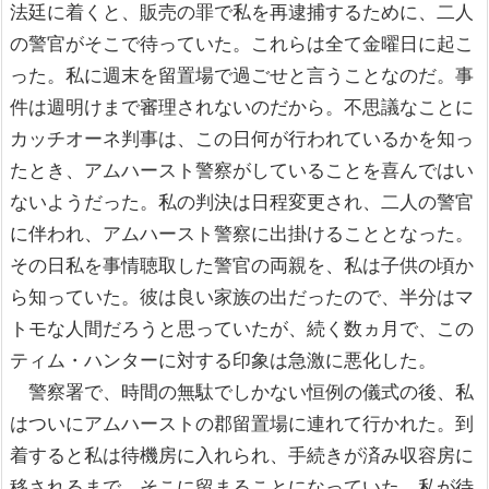
法廷に着くと、販売の罪で私を再逮捕するために、二人
の警官がそこで待っていた。これらは全て金曜日に起こ
った。私に週末を留置場で過ごせと言うことなのだ。事
件は週明けまで審理されないのだから。不思議なことに
カッチオーネ判事は、この日何が行われているかを知っ
たとき、アムハースト警察がしていることを喜んではい
ないようだった。私の判決は日程変更され、二人の警官
に伴われ、アムハースト警察に出掛けることとなった。
その日私を事情聴取した警官の両親を、私は子供の頃か
ら知っていた。彼は良い家族の出だったので、半分はマ
トモな人間だろうと思っていたが、続く数ヵ月で、この
ティム・ハンターに対する印象は急激に悪化した。
警察署で、時間の無駄でしかない恒例の儀式の後、私
はついにアムハーストの郡留置場に連れて行かれた。到
着すると私は待機房に入れられ、手続きが済み収容房に
移されるまで、そこに留まることになっていた。私が待