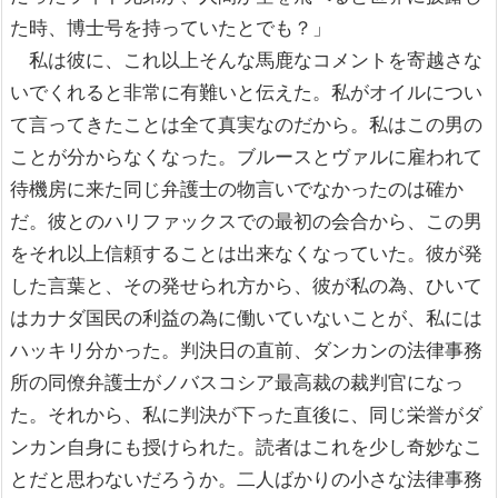
た時、博士号を持っていたとでも？」
私は彼に、これ以上そんな馬鹿なコメントを寄越さな
いでくれると非常に有難いと伝えた。私がオイルについ
て言ってきたことは全て真実なのだから。私はこの男の
ことが分からなくなった。ブルースとヴァルに雇われて
待機房に来た同じ弁護士の物言いでなかったのは確か
だ。彼とのハリファックスでの最初の会合から、この男
をそれ以上信頼することは出来なくなっていた。彼が発
した言葉と、その発せられ方から、彼が私の為、ひいて
はカナダ国民の利益の為に働いていないことが、私には
ハッキリ分かった。判決日の直前、ダンカンの法律事務
所の同僚弁護士がノバスコシア最高裁の裁判官になっ
た。それから、私に判決が下った直後に、同じ栄誉がダ
ンカン自身にも授けられた。読者はこれを少し奇妙なこ
とだと思わないだろうか。二人ばかりの小さな法律事務