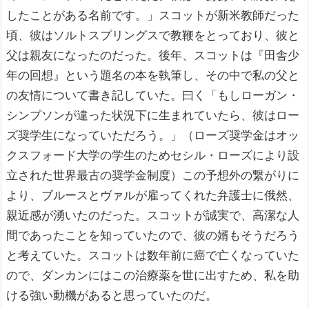
したことがある名前です。」スコットが新米教師だった
頃、彼はソルトスプリングスで教鞭をとっており、彼と
父は親友になったのだった。後年、スコットは『田舎少
年の回想』という題名の本を執筆し、その中で私の父と
の友情について書き記していた。曰く「もしローガン・
シンプソンが違った状況下に生まれていたら、彼はロー
ズ奨学生になっていただろう。」（ローズ奨学金はオッ
クスフォード大学の学生のためセシル・ローズにより設
立された世界最古の奨学金制度）この予想外の繋がりに
より、ブルースとヴァルが雇ってくれた弁護士に俄然、
親近感が湧いたのだった。スコットが誠実で、高潔な人
間であったことを知っていたので、彼の婿もそうだろう
と考えていた。スコットは数年前に癌で亡くなっていた
ので、ダンカンにはこの治療薬を世に出すため、私を助
ける強い動機があると思っていたのだ。