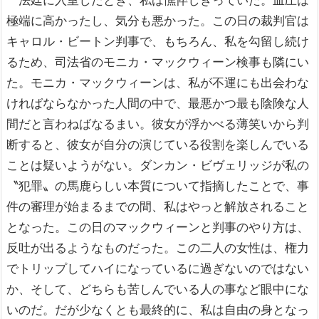
極端に高かったし、気分も悪かった。この日の裁判官は
キャロル・ビートン判事で、もちろん、私を勾留し続け
るため、司法省のモニカ・マックウィーン検事も隣にい
た。モニカ・マックウィーンは、私が不運にも出会わな
ければならなかった人間の中で、最悪かつ最も陰険な人
間だと言わねばなるまい。彼女が浮かべる薄笑いから判
断すると、彼女が自分の演じている役割を楽しんでいる
ことは疑いようがない。ダンカン・ビヴェリッジが私の
〝犯罪〟の馬鹿らしい本質について指摘したことで、事
件の審理が始まるまでの間、私はやっと解放されること
となった。この日のマックウィーンと判事のやり方は、
反吐が出るようなものだった。この二人の女性は、権力
でトリップしてハイになっているに過ぎないのではない
か、そして、どちらも苦しんでいる人の事など眼中にな
いのだ。だが少なくとも最終的に、私は自由の身となっ