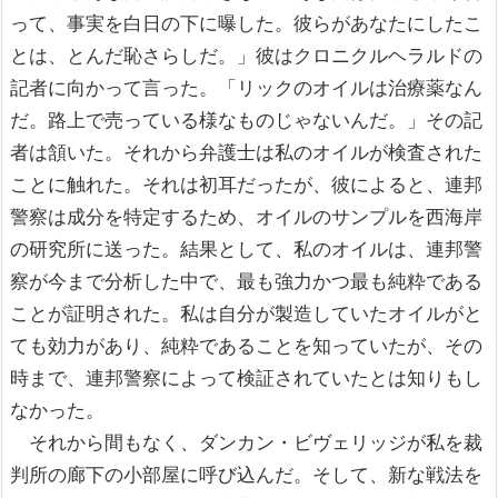
って、事実を白日の下に曝した。彼らがあなたにしたこ
とは、とんだ恥さらしだ。」彼はクロニクルヘラルドの
記者に向かって言った。「リックのオイルは治療薬なん
だ。路上で売っている様なものじゃないんだ。」その記
者は頷いた。それから弁護士は私のオイルが検査された
ことに触れた。それは初耳だったが、彼によると、連邦
警察は成分を特定するため、オイルのサンプルを西海岸
の研究所に送った。結果として、私のオイルは、連邦警
察が今まで分析した中で、最も強力かつ最も純粋である
ことが証明された。私は自分が製造していたオイルがと
ても効力があり、純粋であることを知っていたが、その
時まで、連邦警察によって検証されていたとは知りもし
なかった。
それから間もなく、ダンカン・ビヴェリッジが私を裁
判所の廊下の小部屋に呼び込んだ。そして、新な戦法を