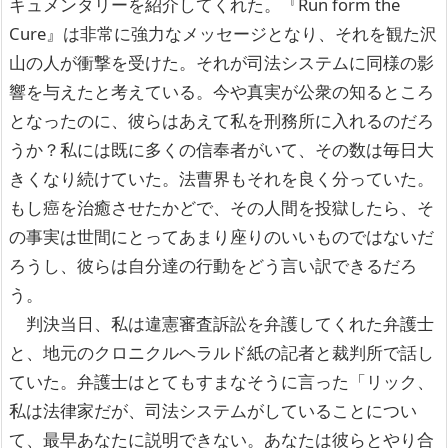
キュメンタリーを紹介してくれた。『Run form the
Cure』は非常に強力なメッセージとなり、それを観た沢
山の人が衝撃を受けた。それが司法システムに同様の影
響を与えたと考えている。今や真実が公衆の知るところ
となったのに、彼らはあえて私を刑務所に入れるのだろ
うか？私には既に多くの信奉者がいて、その数は毎日大
きくなり続けていた。法曹界もそれを良く分っていた。
もし癌を治癒させたかどで、その人間を投獄したら、そ
の事実は世間にとってあまり座りのいいものではないだ
ろうし、彼らは自分達の行動をどう言い訳できるだろ
う。
判決当日、私は違憲審査訴訟を弁護してくれた弁護士
と、地元のクロニクルヘラルド紙の記者と裁判所で話し
ていた。弁護士はとてもすまなそうに言った「リック、
私は法律家だが、司法システムがしていることについ
て、最早あなたに説明できない。あなたは彼らとやり合