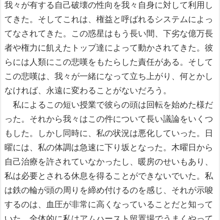
我々が有する自己破壊の性向を我々自身に対して利用し
てきた。そしてこれは、権益と呼ばれるシステムによっ
てなされてきた。この惑星はもう長い間、下劣な億万長
者や権力に飢えたトップ達によって動かされてきた。彼
らには人類にこの悲嘆をもたらした責任がある。そして
この悲嘆は、我々が一緒になって立ち上がり、何とかし
なければ、永遠に変わることがないだろう。
私によるこの短い授業で彼らの頭は回転を始めた様だ
った。それから我々はこの件について長い議論をいくつ
もした。しかし同時に、私の状況は悪化していった。日
曜には、私の体調は急速に下り坂となった。木曜日から
自己治療を許されていなかったし、暖房のせいもあり、
私は必要とされる休息を得ることができないでいた。私
は鉄の輪が頭の周りを締め付けるのを感じ、それが示唆
するのは、血圧が非常に高くなっていることだと知って
いた。全体的に私はアムハースト留置場でうまくやって