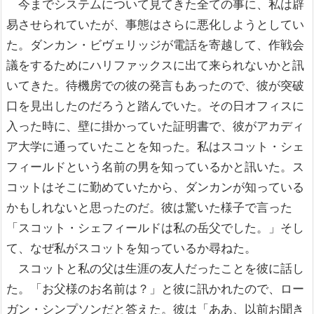
今までシステムについて見てきた全ての事に、私は辟
易させられていたが、事態はさらに悪化しようとしてい
た。ダンカン・ビヴェリッジが電話を寄越して、作戦会
議をするためにハリファックスに出て来られないかと訊
いてきた。待機房での彼の発言もあったので、彼が突破
口を見出したのだろうと踏んでいた。その日オフィスに
入った時に、壁に掛かっていた証明書で、彼がアカディ
ア大学に通っていたことを知った。私はスコット・シェ
フィールドという名前の男を知っているかと訊いた。ス
コットはそこに勤めていたから、ダンカンが知っている
かもしれないと思ったのだ。彼は驚いた様子で言った
「スコット・シェフィールドは私の岳父でした。」そし
て、なぜ私がスコットを知っているか尋ねた。
スコットと私の父は生涯の友人だったことを彼に話し
た。「お父様のお名前は？」と彼に訊かれたので、ロー
ガン・シンプソンだと答えた。彼は「ああ、以前お聞き